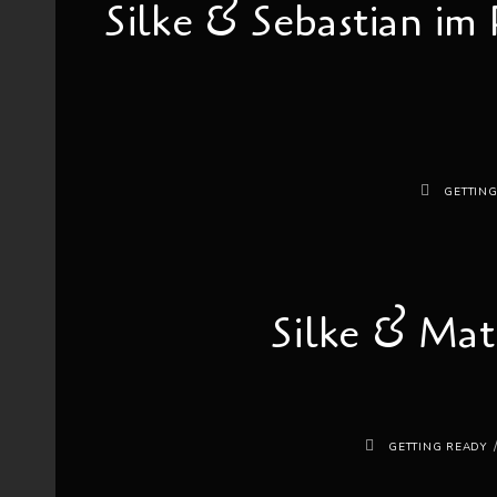
Silke & Sebastian im
GETTIN
Silke & Mat
GETTING READY