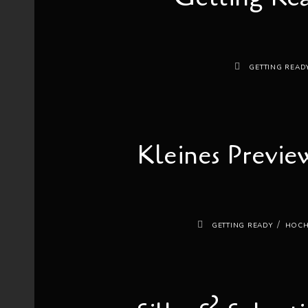
GETTING READ
Kleines Previ
/
GETTING READY
HOCH