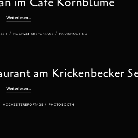
ian im Café Kornblume
Weiterlesen...
/
/
ZEIT
HOCHZEITSREPORTAGE
PAARSHOOTING
urant am Krickenbecker S
Weiterlesen...
/
/
HOCHZEITSREPORTAGE
PHOTOBOOTH