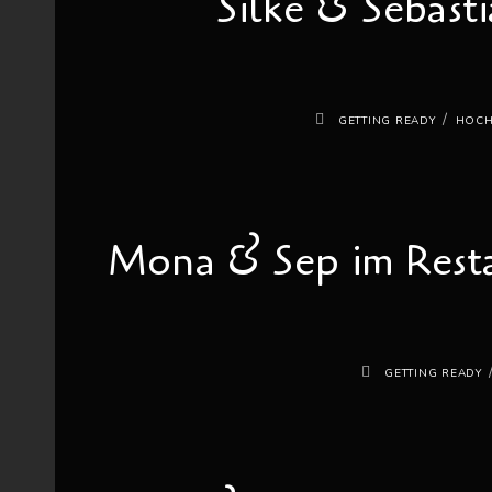
Silke & Sebast
/
GETTING READY
HOCH
Mona & Sep im Resta
GETTING READY