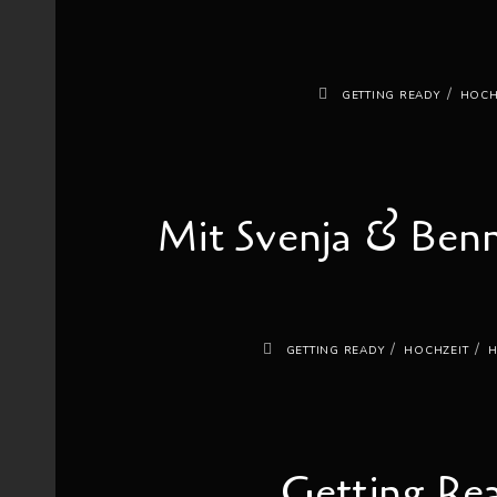
/
GETTING READY
HOCH
Mit Svenja & Ben
/
/
GETTING READY
HOCHZEIT
H
Getting Re