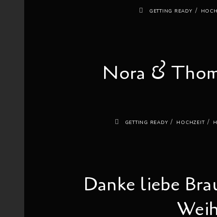
/
GETTING READY
HOCH
Nora & Thom
/
/
GETTING READY
HOCHZEIT
H
Danke liebe Bra
Weih