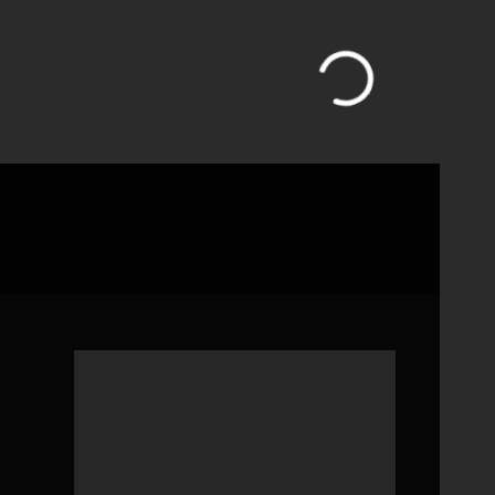
Auf kreativen „Abwegen“.
Janina & Kai im Landgut Ramshof